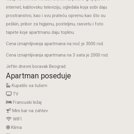
internet, kablovsku televiziju, ogledala koja sobi daju
prostranstvo, kao i svu prateću opremu kao što su
peškiri, pribor za higijenu, posteljinu, rasvetu i foto
tapete koje apartmanu daju toplinu.
Cena iznajmljivanja apartmana na noć je 3000 rsd.
Cena iznajmljivanja apartmana na 3 sata je 2000 rsd.
Jeftin dnevni boravak Beograd.
Apartman poseduje
Kupatilo sa tušem
TV
Francuski ležaj
Mini bar na zahtev
WIFI
Klima