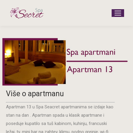
Više o apartmanu
Apartman 13 u Spa Seacret apartmanima se izdaje kao
stan na dan . Apartman spada u klasik apartmane i
poseduje kupatilo sa tuš kabinom, kuhinju, francuski
ležaj, tv, mini bar na zahtev, klimu, podno grejnje, wi-fi